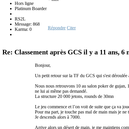
Hors ligne
Platinum Boarder
RS2L
Message: 868
Répondre
Citer
Karma: 0
Re: Classement après GCS
il y a 11 ans, 6
Bonjour,
Un petit retour sur la TF du GCS qui s'est déroulée
Nous nous retrouvons 10 au salon poker de gujan, 1 j
ne lui ai même pas demandé.
La structure 20 000 jetons, rounds de 30mn
Le jeu commence et l’on voit de suite que ça va joue
Pour ma part, je touche pas mal de main mais je ne 
Je descends alors à 7000.
Arrive alors un désert de main, je me maintiens co