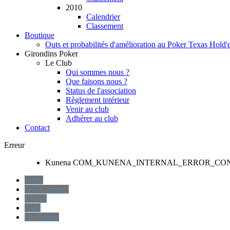
2010
Calendrier
Classement
Boutique
Outs et probabilités d'amélioration au Poker Texas Hold
Girondins Poker
Le Club
Qui sommes nous ?
Que faisons nous ?
Status de l'association
Règlement intérieur
Venir au club
Adhérer au club
Contact
Erreur
Kunena COM_KUNENA_INTERNAL_ERROR_CO
Index
Sujets récents
Règles
Aide
Recherche