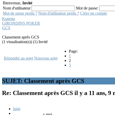
Bienvenue,
Invité
Nom d'utilisateur
Mot de passe:
Mot de passe perdu ?
Nom d'utilisateur perdu ?
Créer un compte
Kunena
GIRONDINS POKER
GCS
Classement après GCS
(1 visualisation(s)) (1) Invité
Page:
1
Répondre au sujet
Nouveau sujet
2
3
SUJET: Classement après GCS
Re: Classement après GCS
il y a 11 ans, 9
luigi
+ moi