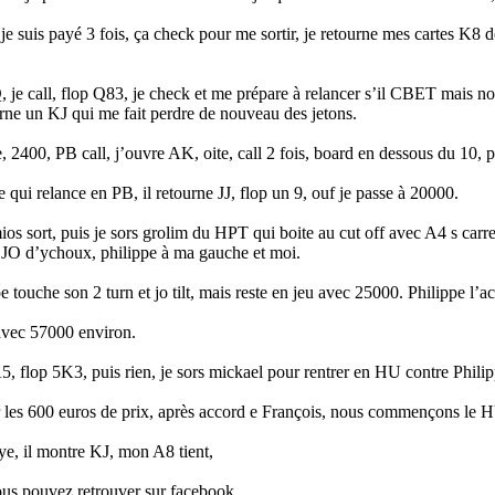
 je suis payé 3 fois, ça check pour me sortir, je retourne mes cartes K8 
je call, flop Q83, je check et me prépare à relancer s’il CBET mais non, 
ourne un KJ qui me fait perdre de nouveau des jetons.
e, 2400, PB call, j’ouvre AK, oite, call 2 fois, board en dessous du 10
 qui relance en PB, il retourne JJ, flop un 9, ouf je passe à 20000.
os sort, puis je sors grolim du HPT qui boite au cut off avec A4 s car
 JO d’ychoux, philippe à ma gauche et moi.
pe touche son 2 turn et jo tilt, mais reste en jeu avec 25000. Philippe l
avec 57000 environ.
, flop 5K3, puis rien, je sors mickael pour rentrer en HU contre Philip
er les 600 euros de prix, après accord e François, nous commençons le 
aye, il montre KJ, mon A8 tient,
ous pouvez retrouver sur facebook.