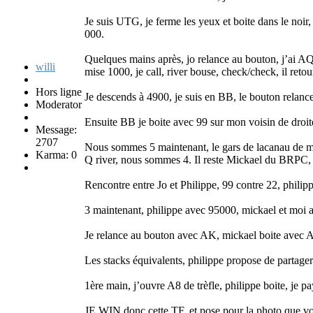
Je suis UTG, je ferme les yeux et boite dans le noir,
000.
Quelques mains après, jo relance au bouton, j’ai AQ, 
willi
mise 1000, je call, river bouse, check/check, il ret
Hors ligne
Je descends à 4900, je suis en BB, le bouton relanc
Moderator
Ensuite BB je boite avec 99 sur mon voisin de droite
Message:
2707
Nous sommes 5 maintenant, le gars de lacanau de mi
Karma: 0
Q river, nous sommes 4. Il reste Mickael du BRPC,
Rencontre entre Jo et Philippe, 99 contre 22, philip
3 maintenant, philippe avec 95000, mickael et moi 
Je relance au bouton avec AK, mickael boite avec A5
Les stacks équivalents, philippe propose de partag
1ère main, j’ouvre A8 de trèfle, philippe boite, je p
JE WIN donc cette TF, et pose pour la photo que v