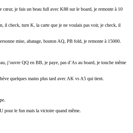
de cœur, je fais un beau full avec K88 sur le board, je remonte à 10
il check, turn K, la carte que je ne voulais pas voir, je check, il
, personne mise, abatage, bouton AQ, PB fold, je remonte à 15000.
reau, j’ouvre QQ en BB, je paye, pas d’As au board, je touche même
’achève quelques mains plus tard avec AK vs A5 qui tient.
pe.
HU pour le fun mais la victoire quand même.