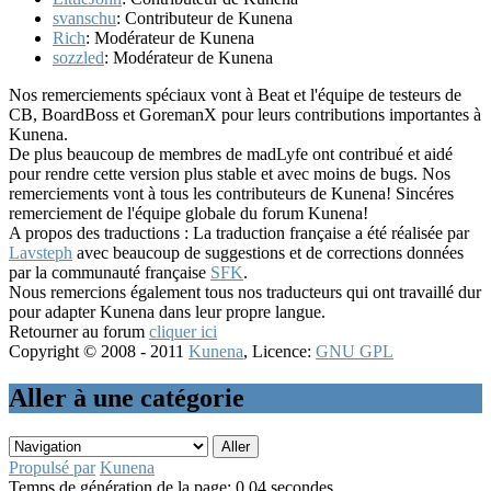
svanschu
: Contributeur de Kunena
Rich
: Modérateur de Kunena
sozzled
: Modérateur de Kunena
Nos remerciements spéciaux vont à Beat et l'équipe de testeurs de
CB, BoardBoss et GoremanX pour leurs contributions importantes à
Kunena.
De plus beaucoup de membres de madLyfe ont contribué et aidé
pour rendre cette version plus stable et avec moins de bugs. Nos
remerciements vont à tous les contributeurs de Kunena! Sincéres
remerciement de l'équipe globale du forum Kunena!
A propos des traductions : La traduction française a été réalisée par
Lavsteph
avec beaucoup de suggestions et de corrections données
par la communauté française
SFK
.
Nous remercions également tous nos traducteurs qui ont travaillé dur
pour adapter Kunena dans leur propre langue.
Retourner au forum
cliquer ici
Copyright © 2008 - 2011
Kunena
, Licence:
GNU GPL
Aller à une catégorie
Propulsé par
Kunena
Temps de génération de la page: 0.04 secondes