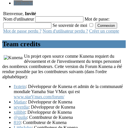
Recherche
Bienvenue,
Invité
Nom d'utilisateur
Mot de passe:
Se souvenir de moi
Mot de passe perdu ?
Nom d'utilisateur perdu ?
Créer un compte
Team credits
Un projet open source comme Kunena requiert du
dévouement et de l'investissement du temps personnel
des nombreux contributeurs. Cette version du Forum Kunena a été
rendue possible par les contributeurs suivants (dans l'ordre
alphabétique):
fxstein
: Développeur de Kunena et admin de la communauté
mondiale Yamaha Star VMax qui est
www.starVmax.com/forum/
Matias
: Développeur de Kunena
severdia
: Développeur de Kunena
xillibit
: Développeur de Kunena
@quila
: Contributeur de Kunena
810
: Contributeur de Kunena
LittleJohn
: Contributeur de Kunena