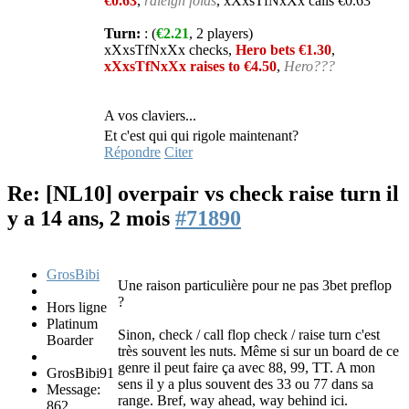
€0.63
,
raleigh folds
, xXxsTfNxXx calls €0.63
Turn:
: (
€2.21
, 2 players)
xXxsTfNxXx checks,
Hero bets €1.30
,
xXxsTfNxXx raises to €4.50
,
Hero???
A vos claviers...
Et c'est qui qui rigole maintenant?
Répondre
Citer
Re: [NL10] overpair vs check raise turn
il
y a 14 ans, 2 mois
#71890
GrosBibi
Une raison particulière pour ne pas 3bet preflop
?
Hors ligne
Platinum
Sinon, check / call flop check / raise turn c'est
Boarder
très souvent les nuts. Même si sur un board de ce
genre il peut faire ça avec 88, 99, TT. A mon
GrosBibi91
sens il y a plus souvent des 33 ou 77 dans sa
Message:
range. Bref, way ahead, way behind ici.
862