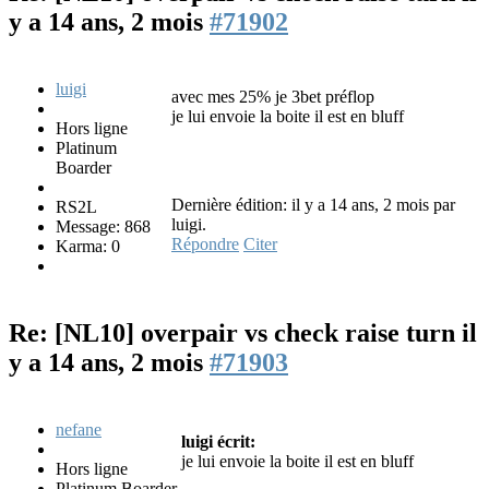
y a 14 ans, 2 mois
#71902
luigi
avec mes 25% je 3bet préflop
je lui envoie la boite il est en bluff
Hors ligne
Platinum
Boarder
Dernière édition: il y a 14 ans, 2 mois par
RS2L
luigi.
Message: 868
Répondre
Citer
Karma: 0
Re: [NL10] overpair vs check raise turn
il
y a 14 ans, 2 mois
#71903
nefane
luigi écrit:
je lui envoie la boite il est en bluff
Hors ligne
Platinum Boarder