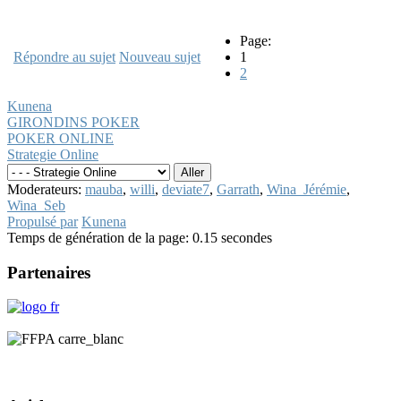
Page:
Répondre au sujet
Nouveau sujet
1
2
Kunena
GIRONDINS POKER
POKER ONLINE
Strategie Online
Moderateurs:
mauba
,
willi
,
deviate7
,
Garrath
,
Wina_Jérémie
,
Wina_Seb
Propulsé par
Kunena
Temps de génération de la page: 0.15 secondes
Partenaires