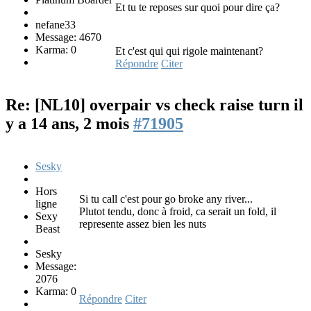
Et tu te reposes sur quoi pour dire ça?
nefane33
Message: 4670
Karma: 0
Et c'est qui qui rigole maintenant?
Répondre
Citer
Re: [NL10] overpair vs check raise turn
il
y a 14 ans, 2 mois
#71905
Sesky
Hors
Si tu call c'est pour go broke any river...
ligne
Plutot tendu, donc à froid, ca serait un fold, il
Sexy
represente assez bien les nuts
Beast
Sesky
Message:
2076
Karma: 0
Répondre
Citer