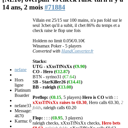
14 ans, 2 mois
#71884
Villain est 25/15 sur 100 mains, n'a pas fold sur le
seul 3cbet qu'il a subit, il cbet 86% du temps et a
check raise le flop une fois
Holdem no limit 0.05€/0.10€
Winamax Poker - 5 players
Converted with
HandConverter.fr
Stacks:
UTG - xXxsTfNxXx (
€9.90
)
nefane
CO - Hero (
€12.87
)
BTN - syrino31 (
€7.64
)
Hors
SB - StarKiller26 (
€14.41
)
ligne
BB - raleigh (
€13.08
)
Platinum
Boarder
Preflop:
(
€0.15
, 5 players)
Hero is CO
with
:
:
xXxsTfNxXx raises to €0.30
, Hero calls €0.30,
2
nefane33
folds
, raleigh calls €0.20
Message:
4670
Flop:
:
:
: (
€0.95
, 3 players)
Karma: 0
raleigh checks, xXxsTfNxXx checks,
Hero bets