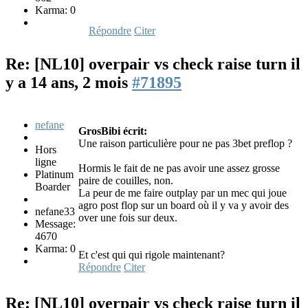
Karma: 0
Répondre
Citer
Re: [NL10] overpair vs check raise turn
il
y a 14 ans, 2 mois
#71895
nefane
GrosBibi écrit:
Une raison particulière pour ne pas 3bet preflop ?
Hors
ligne
Hormis le fait de ne pas avoir une assez grosse
Platinum
paire de couilles, non.
Boarder
La peur de me faire outplay par un mec qui joue
agro post flop sur un board où il y va y avoir des
nefane33
over une fois sur deux.
Message:
4670
Karma: 0
Et c'est qui qui rigole maintenant?
Répondre
Citer
Re: [NL10] overpair vs check raise turn
il