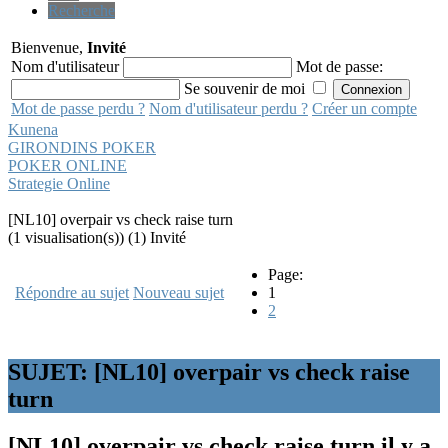
Recherche
Bienvenue,
Invité
Nom d'utilisateur
Mot de passe:
Se souvenir de moi
Mot de passe perdu ?
Nom d'utilisateur perdu ?
Créer un compte
Kunena
GIRONDINS POKER
POKER ONLINE
Strategie Online
[NL10] overpair vs check raise turn
(1 visualisation(s)) (1) Invité
Page:
Répondre au sujet
Nouveau sujet
1
2
SUJET: [NL10] overpair vs check raise
turn
[NL10] overpair vs check raise turn
il y a